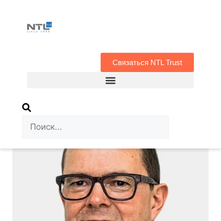
Связаться NTL Trust
Home
|
О NTL Trust
|
Our team
|
Nicholas Stevens