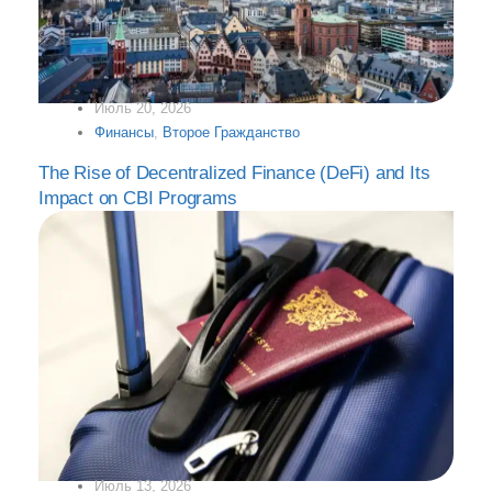
Июль 20, 2026
Финансы
,
Второе Гражданство
The Rise of Decentralized Finance (DeFi) and Its
Impact on CBI Programs
Июль 13, 2026