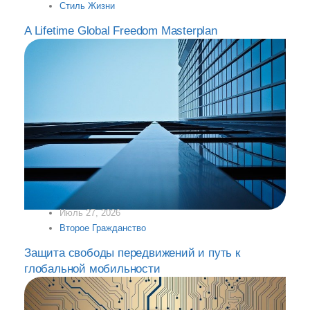
Стиль Жизни
A Lifetime Global Freedom Masterplan
Июль 27, 2026
Второе Гражданство
Защита свободы передвижений и путь к
глобальной мобильности