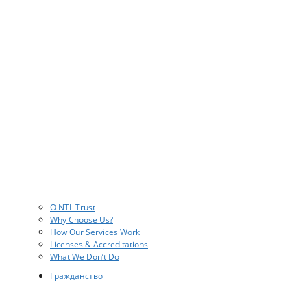
О NTL Trust
Why Choose Us?
How Our Services Work
Licenses & Accreditations
What We Don’t Do
Гражданство